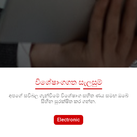
විශේෂාංගගත සැලසුම්
අපගේ සවිබල ගැන්වීමේ විශේෂාංග සහිත ණය සමඟ ඔබේ
සිහින සුරක්ෂිත කර ගන්න.
Electronic