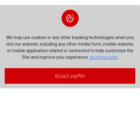
සියල්ල බලන්න
We may use cookies or any other tracking technologies when you
visit our website, including any other media form, mobile website,
or mobile application related or connected to help customize the
Site and improve your experience.
තවත් හදාරන්න
සාමාජිකයෙක් වෙන්න
අවසර දෙන්න
කැමතියි
අපි ශ්‍රී ලංකාවේ විවිධ ප්‍රදේශවලින් සේවාදායකයින් සිටින
දිවයින පුරා ක්‍රියා කරන දේශීය සමාගමකි
ණය ලබා ගන්න