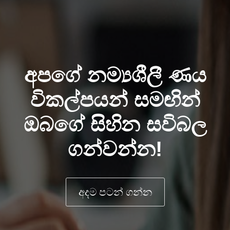
අපගේ නම්‍යශීලී ණය
විකල්පයන් සමඟින්
ඔබගේ සිහින සවිබල
ගන්වන්න!
අදම පටන් ගන්න